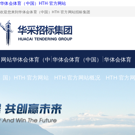
华体会体育（中国）HTH·官方网站
欢迎您来到华体会体育（中国）HTH·官方网站招标集团
网站华体会体育（中
华体会体育（中国）
华体会体育
国）HTH·官方网站
HTH·官方网站概况
HTH·官方