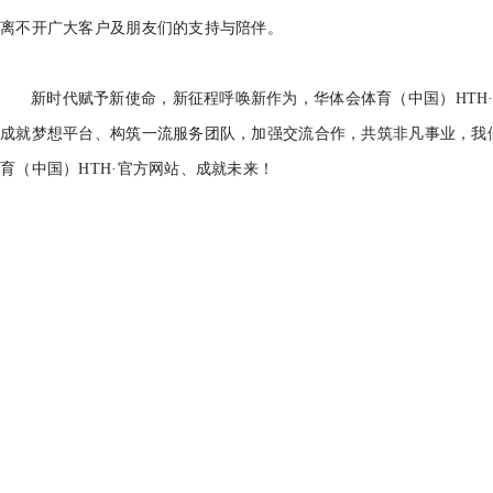
离不开广大客户及朋友们的支持与陪伴。
新时代赋予新使命，新征程呼唤新作为，华体会体育（中国）HTH
成就梦想平台、构筑一流服务团队，加强交流合作，共筑非凡事业，我
育（中国）HTH·官方网站、成就未来！