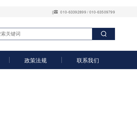
||
010-63392899 / 010-63509799
政策法规
联系我们