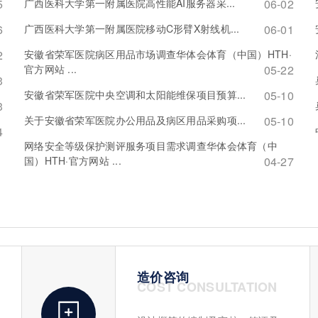
5
广西医科大学第一附属医院高性能AI服务器采...
06-02
6
广西医科大学第一附属医院移动C形臂X射线机...
06-01
2
安徽省荣军医院病区用品市场调查华体会体育（中国）HTH·
官方网站 ...
05-22
3
安徽省荣军医院中央空调和太阳能维保项目预算...
05-10
3
关于安徽省荣军医院办公用品及病区用品采购项...
05-10
4
网络安全等级保护测评服务项目需求调查华体会体育（中
国）HTH·官方网站 ...
04-27
造价咨询
COST CONSULTATION