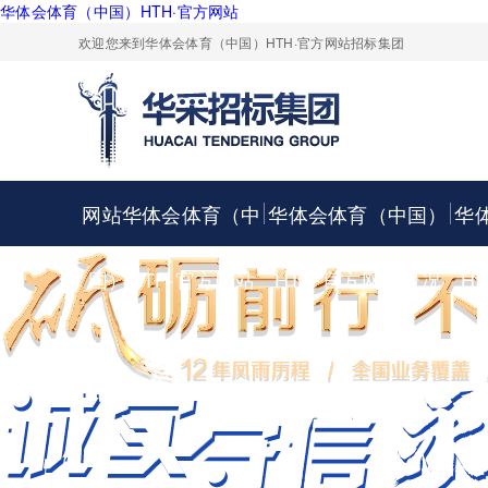
华体会体育（中国）HTH·官方网站
欢迎您来到华体会体育（中国）HTH·官方网站招标集团
网站华体会体育（中
华体会体育（中国）
华
国）HTH·官方网站
HTH·官方网站概况
H