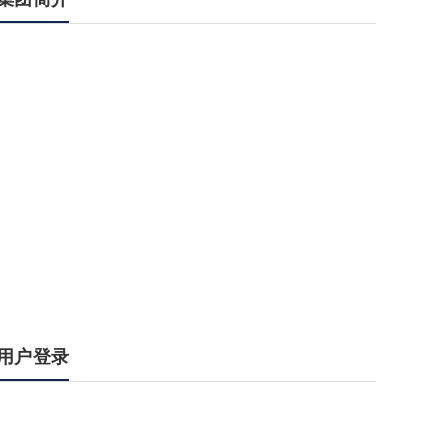
19-10-21
1
1
10-21
2019-10-21
用户登录