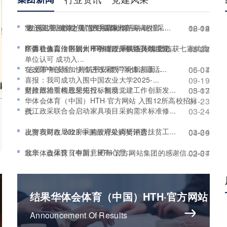
（智慧交通）公开招标华体会体育（中国）HTH·官方网站 ...
20
凝心聚力启新程 规范发展谋新篇——链招采...
“发现三亚旅文之美”摄影摄像大赛圆满收官...
“红色滋养 健康护航”护手霜制作活动...
02-12
12-09
06-04
场填埋作业工程机械租赁项目竞争性磋...
2019-10-21
华体会体育（中国）HTH·官方网站招标集团连获七家优质
广西壮族自治区钦州市创建政采联络员制度规...
区委社会工作部到太平桥街道开展新兴领域党...
12-22
05-07
06-04
单位认可 成功入...
项目公开招标华体会体育（中国）HTH·官方网站 ...
2019-10-2
在改革中创新加快推进政采数字化新局面...
“志愿护航安全，共筑平安楼宇”新锋志愿活...
05-07
06-04
喜报：我司成功入围中国农业大学2025-...
09-19
财政部将重构政采招投标制度...
坚持政治引领思想先行，推动党建工作创新发...
05-07
03-13
购项目公开招标华体会体育（中国）HTH·官方网站 ...
2019-10-2
华体会体育（中国）HTH·官方网站 入围12所高校招标
01-23
浙江政采联合会启动家具项目采购需求标准修...
03-24
代...
府采购项目公开招标华体会体育（中国）HTH·官方网站 ...
2019-
上海市财政局政府采购管理处调研消费扶贫工...
03-24
祝贺我司在 2023 中国政府采购奖评选...
04-09
冬季供暖服务项目公开招标华体会体育（中国）HTH·官方网站 ...
北京：政采扶贫有新意更有心意...
03-24
致华体会体育（中国）HTH·官方网站集团的感谢信...
02-07
华体会体育（中国）HTH·官方网站招标与广联达携手并
12-04
公开招标华体会体育（中国）HTH·官方网站 ...
2019-10-21
进，共建数字化清标...
结果华体会体育（中国）HTH·官方网站
室建设政府采购项目（第二包）公开...
2019-10-18
Announcement Of Results