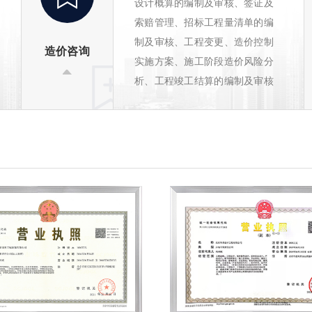
设计概算的编制及审核、签证及
索赔管理、招标工程量清单的编
制及审核、工程变更、造价控制
造价咨询
实施方案、施工阶段造价风险分
析、工程竣工结算的编制及审核
BIM技术咨询
BIM TECHNICAL
CONSULTATION
可视设计、专业建模、整体规
划、智能布局、协同工作、优化
询
投资咨询
项目、减少变更、优化施工