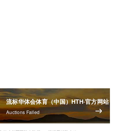
流标华体会体育（中国）HTH·官方网站
Auctions Failed