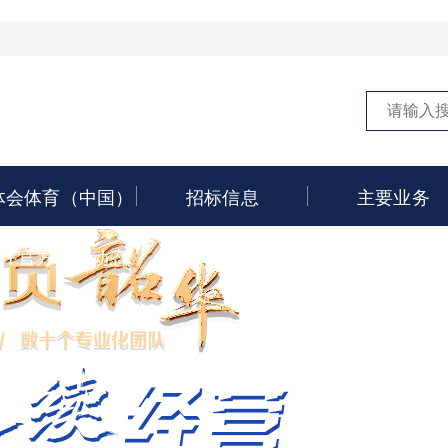
体会体育（中国）
招标信息
主要业务
TH·官方网站动态