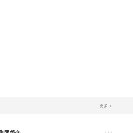
更多 >
集团简介