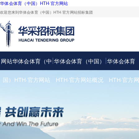
华体会体育（中国）HTH·官方网站
欢迎您来到华体会体育（中国）HTH·官方网站招标集团
网站华体会体育（中
华体会体育（中国）
华体会体育
国）HTH·官方网站
HTH·官方网站概况
HTH·官方