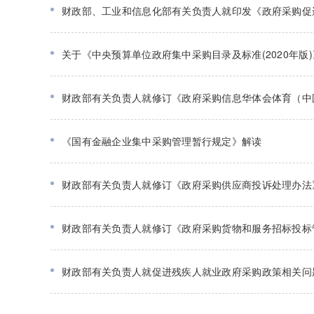
财政部、工业和信息化部有关负责人就印发《政府采购促
关于《中央预算单位政府集中采购目录及标准(2020年版
财政部有关负责人就修订《政府采购信息华体会体育（中国
《国有金融企业集中采购管理暂行规定》解读
财政部有关负责人就修订《政府采购供应商投诉处理办法
财政部有关负责人就修订《政府采购货物和服务招标投标
财政部有关负责人就促进残疾人就业政府采购政策相关问