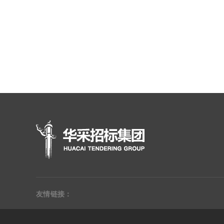
友情链接：