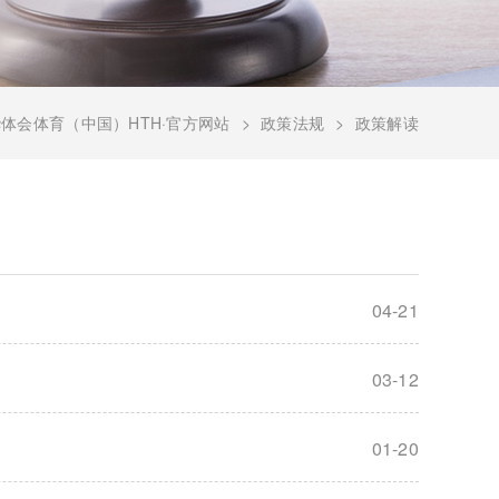
体会体育（中国）HTH·官方网站
政策法规
政策解读
04-21
03-12
01-20