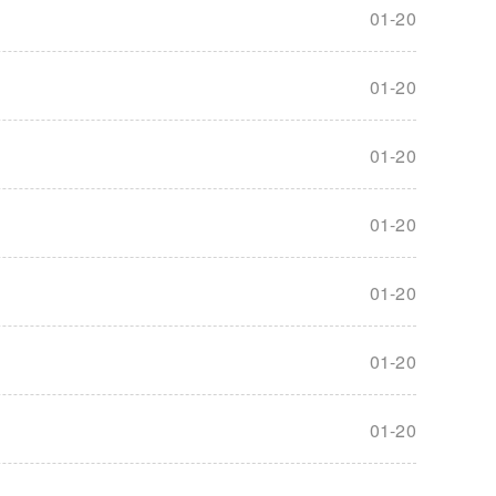
01-20
01-20
01-20
01-20
01-20
01-20
01-20