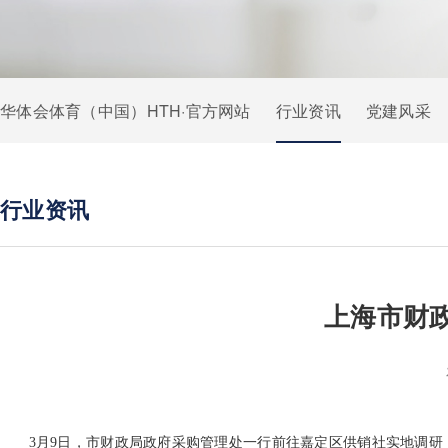
华体会体育（中国）HTH·官方网站
行业资讯
党建风采
行业资讯
上海市财
3月9日，市财政局政府采购管理处一行前往嘉定区供销社实地调