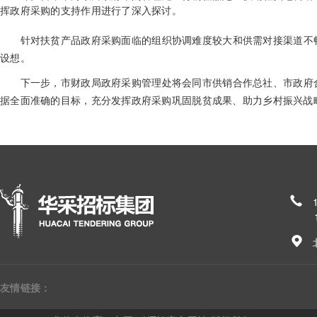
挥政府采购的支持作用进行了深入探讨。
针对扶贫产品政府采购面临的组织协调难度较大和供需对接渠道不畅
设想。
下一步，市财政局政府采购管理处将会同市供销合作总社、市政府合
据全面准确的目标，充分发挥政府采购巩固脱贫成果、助力乡村振兴战
185
友情链接：