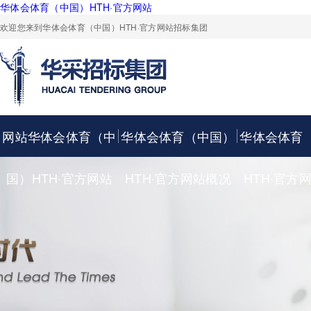
华体会体育（中国）HTH·官方网站
欢迎您来到华体会体育（中国）HTH·官方网站招标集团
网站华体会体育（中
华体会体育（中国）
华体会体育
国）HTH·官方网站
HTH·官方网站概况
HTH·官方