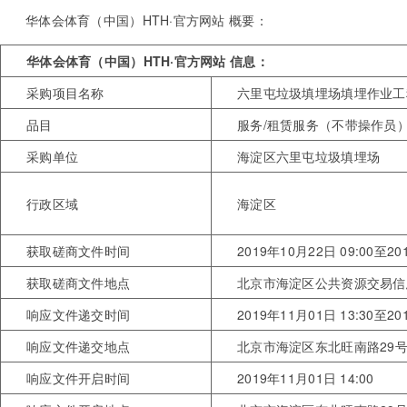
华体会体育（中国）HTH·官方网站 概要：
华体会体育（中国）HTH·官方网站 信息：
采购项目名称
六里屯垃圾填埋场填埋作业工
品目
服务/租赁服务（不带操作员）
采购单位
海淀区六里屯垃圾填埋场
行政区域
海淀区
获取磋商文件时间
2019年10月22日 09:00至20
获取磋商文件地点
北京市海淀区公共资源交易信息网（网
响应文件递交时间
2019年11月01日 13:30至20
响应文件递交地点
北京市海淀区东北旺南路29
响应文件开启时间
2019年11月01日 14:00