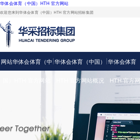
华体会体育（中国）HTH·官方网站
欢迎您来到华体会体育（中国）HTH·官方网站招标集团
网站华体会体育（中
华体会体育（中国）
华体会体育
国）HTH·官方网站
HTH·官方网站概况
HTH·官方