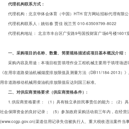
代理机构联系方式：
代理机构：北京华体会体育（中国）HTH·官方网站招标代理有限
代理机构联系人：姚钰春 贾佳 祝兰芳 010-63509799-8022
代理机构地址： 北京市丰台区广安路9号国投财富广场6号楼1601
一、采购项目的名称、数量、简要规格描述或项目基本概况介绍：
采购内容及用途：本项目租赁填埋作业工程机械主要用于填埋场进场
《在用非道路柴油机械烟度排放限值及测量方法（DB11/184-2013
用非道路移动机械用柴油机排放限值应达到国三标准。
二、对供应商资格要求（供应商资格条件）:
1.供应商资格要求： （1）具有独立承担民事责任的能力；（2
社会保障资金的良好记录； （5）参加政府采购活动前三年内，在经营活动中没
(www.ccgp.gov.cn)渠道信用记录失信被执行人、重大税收