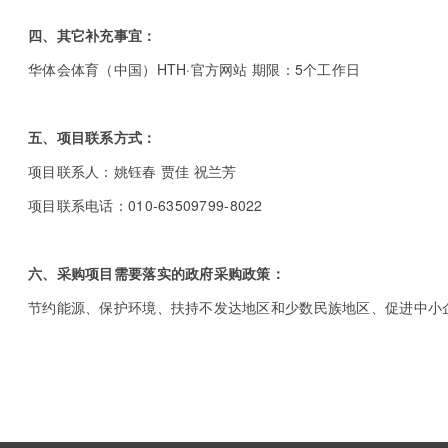
四、其它补充事宜：
华体会体育（中国）HTH·官方网站 期限：5个工作日
五、项目联系方式：
项目联系人：姚钰春 贾佳 祝兰芳
项目联系电话：010-63509799-8022
六、采购项目需要落实的政府采购政策：
节约能源、保护环境、扶持不发达地区和少数民族地区、促进中小