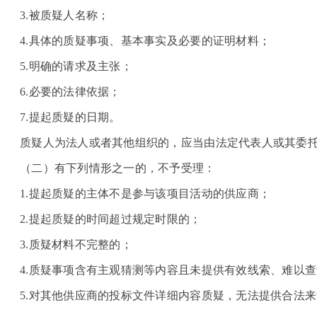
3.被质疑人名称；
4.具体的质疑事项、基本事实及必要的证明材料；
5.明确的请求及主张；
6.必要的法律依据；
7.提起质疑的日期。
质疑人为法人或者其他组织的，应当由法定代表人或其委
（二）有下列情形之一的，不予受理：
1.提起质疑的主体不是参与该项目活动的供应商；
2.提起质疑的时间超过规定时限的；
3.质疑材料不完整的；
4.质疑事项含有主观猜测等内容且未提供有效线索、难以
5.对其他供应商的投标文件详细内容质疑，无法提供合法