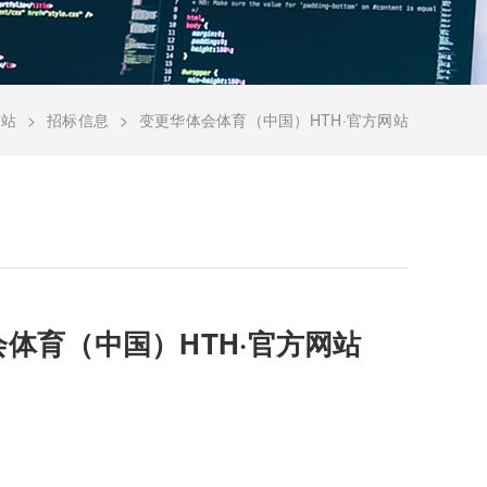
网站
招标信息
变更华体会体育（中国）HTH·官方网站
体育（中国）HTH·官方网站