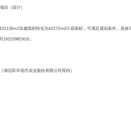
项目（设计）
21136m2
42272m2
将
实建面积转化为
计容面积，可满足规划条件。具体
18
09
30
月
日
时
分。
（湖北田丰现代农业股份有限公司院内）