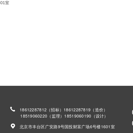
601
室
18612287812（招标）18612287819（造价）
18519060220（监理）18519060190（设计）
北京市丰台区广安路9号国投财富广场6号楼1601室