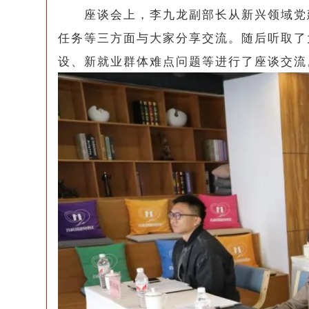
座谈会上，李九龙副部长从新兴领域党建
任务等三方面与大家分享交流。随后听取了
设、新就业群体难点问题等进行了座谈交流