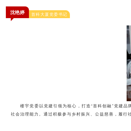
沈艳婷
首科大厦党委书记
楼宇党委以党建引领为核心，打造“首科创融”党建品牌
社会治理能力。通过积极参与乡村振兴、公益慈善，履行