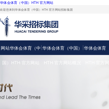
华体会体育（中国）HTH·官方网站
欢迎您来到华体会体育（中国）HTH·官方网站招标集团
网站华体会体育（中
华体会体育（中国）
华体会体育
国）HTH·官方网站
HTH·官方网站概况
HTH·官方