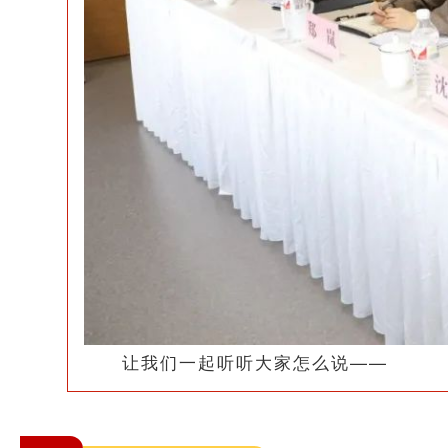
让我们一起听听大家怎么说——