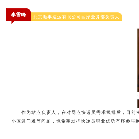
李雪峰
北京顺丰速运有限公司丽泽业务部负责人
作为站点负责人，在对网点快递员需求摸排后，目前主
小区进门难等问题，也希望发挥快递员职业优势有序参与