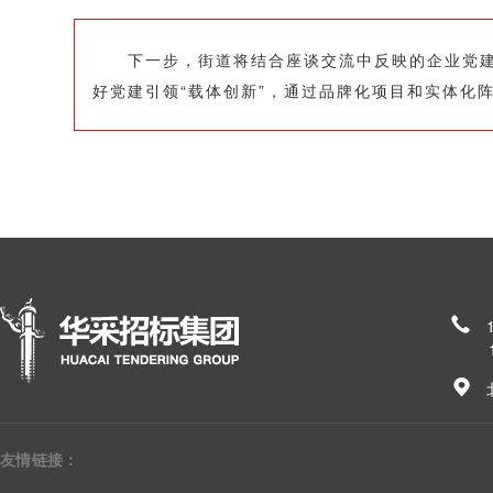
下一步，街道将结合座谈交流中反映的企业党建工
好党建引领“载体创新”，通过品牌化项目和实体化
185
友情链接：